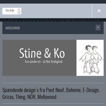
KATEGORIER
Spændende design`s fra Pont Neuf, Boheme, E-Design,
Grizas, Thing, NÖR, Mollywood