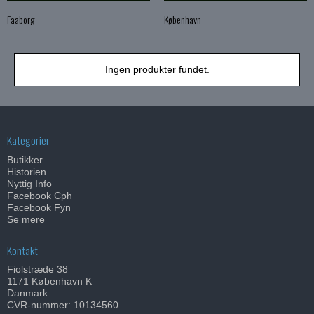
Faaborg
København
Ingen produkter fundet.
Kategorier
Butikker
Historien
Nyttig Info
Facebook Cph
Facebook Fyn
Se mere
Kontakt
Fiolstræde 38
1171 København K
Danmark
CVR-nummer: 10134560